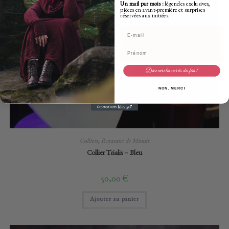
Un mail par mois :
légendes exclusives,
pièces en avant-première et surprises
réservées aux initiées.
Adresse mail
Prénom
Découvre les secrets des fées !
NON, MERCI
Colliers
,
Royaume de Minuit
Collier Trialis – Bleu
50,00
€
Ajouter au panier