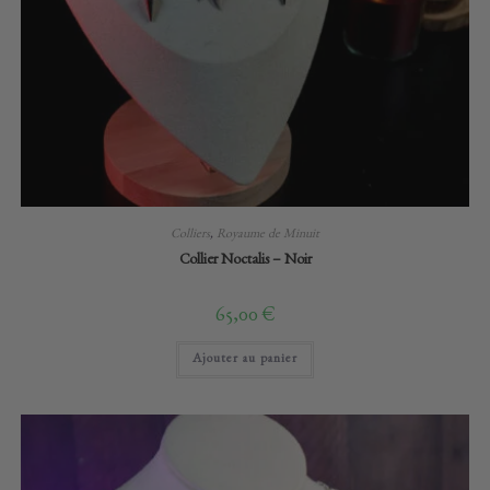
Colliers
,
Royaume de Minuit
Collier Noctalis – Noir
65,00
€
Ajouter au panier