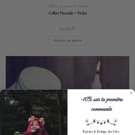
Colliers
,
Royaume de Minuit
Collier Noctalis – Violet
65,00
€
Ajouter au panier
-10% sur ta première
commande
Rejoins le Refuge des Fées.