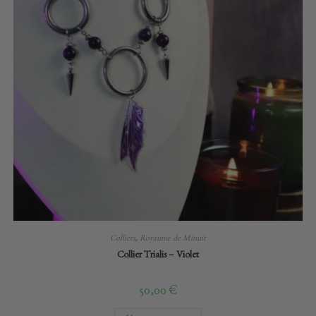
Colliers
,
Royaume de Minuit
Collier Trialis – Violet
50,00
€