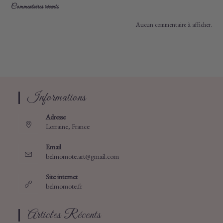
Commentaires récents
Aucun commentaire à afficher.
Informations
Adresse
Lorraine, France
Email
S’ouvre
belmomote.art@gmail.com
dans
votre
Site internet
application
belmomote.fr
Articles Récents