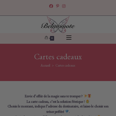
Skip
to
content
0
Cartes cadeaux
Accueil
>
Cartes cadeaux
Envie d’offrir de la magie sans te tromper ?
La carte cadeau, c’est la solution féerique !
Choisis le montant, indique l’adresse du destinataire, et laisse-le choisir son
trésor préféré
.