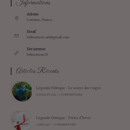
Informations
Adresse
Lorraine, France
Email
S’ouvre
belmomote.art@gmail.com
dans
votre
Site internet
application
belmomote.fr
Articles Récents
Légende féérique : Le secret des vosges
16 JUILLET 2026
/
0 COMMENTAIRE
Légende féérique : Féérie d’hiver
11 MAI 2026
/
0 COMMENTAIRE